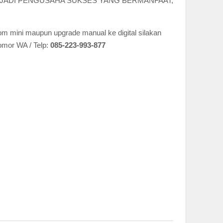
ENJADI PENGUSAHA SUKSES YANG BERMANFAAT,
pom mini maupun upgrade manual ke digital silakan
omor WA / Telp:
085-223-993-877