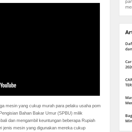
pan
men
Ar
Daf
dan
Car
202
CAR
TER
Mas
Men
rga mesin yang cukup murah para pelaku usaha pom
un Pengisian Bahan Bakar Umur (SPBU) milik
Bag
embali dan mengambil keuntungan beberapa Rupiah
Min
t dari jenis mesin yang digunakan mereka cukup