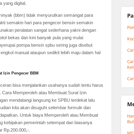
 yang digital.
Pa
 minyak (bbm) tidak menyurutkan semangat para
kti semakin hari para pengecer bensin semakin
Pom
nakan peralatan sangat sederhana yakni dengan
botol bekas dan kini banyak pula yang mulai
Kod
erupai pompa bensin spbu sering juga disebut
Car
k engkol manual ataupun sedikit lebih maju dalam hal
Car
Kel
t Izin Pengecer BBM
Ca
eran bisa menjalankan usahanya sudah tentu harus
lu. Cara Memperoleh atau Membuat Surat Izin
gan mendatangi langsung ke SPBU terdekat lalu
Me
dian kita akan disuguhi selembar formulir dan
ta dapatkan. Untuk biaya Memperoleh atau Membuat
Har
But
ng kebijakan pemerintah setempat dan biasanya
r Rp.200.000,-.
ME