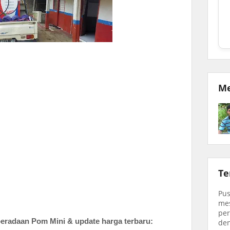
Me
Te
Pus
mes
per
eradaan Pom Mini & update harga terbaru:
den