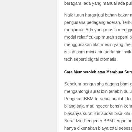
beragam, ada yang manual ada pula
Naik turun harga jual bahan bakar
pengusaha pedagang eceran. Terbu
menjamur. Ada yang masih menggu
modal relatif cukup murah seperti 
menggunakan alat mesin yang meny
istilah pom mini atau pertamini bai
tech seperti digital otomatis.
Cara Memperoleh atau Membuat Sura
Sebelum pengusaha dagang bbm ec
mengantongi surat izin terlebih du
Pengecer BBM tersebut adalah den
bilang saja mau ngecer bensin kemu
biasanya surat izin sudah bisa ki
Surat Izin Pengecer BBM tergantu
hanya dikenakan biaya total sebesa