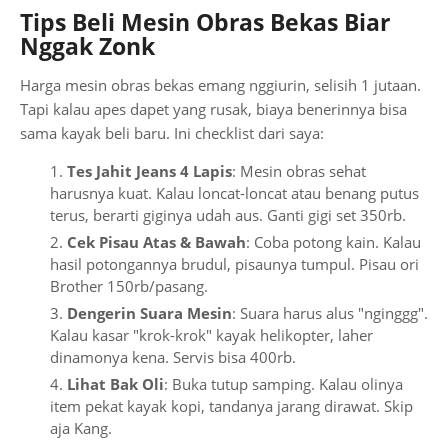
Tips Beli Mesin Obras Bekas Biar
Nggak Zonk
Harga mesin obras bekas emang nggiurin, selisih 1 jutaan.
Tapi kalau apes dapet yang rusak, biaya benerinnya bisa
sama kayak beli baru. Ini checklist dari saya:
Tes Jahit Jeans 4 Lapis
: Mesin obras sehat
harusnya kuat. Kalau loncat-loncat atau benang putus
terus, berarti giginya udah aus. Ganti gigi set 350rb.
Cek Pisau Atas & Bawah
: Coba potong kain. Kalau
hasil potongannya brudul, pisaunya tumpul. Pisau ori
Brother 150rb/pasang.
Dengerin Suara Mesin
: Suara harus alus "nginggg".
Kalau kasar "krok-krok" kayak helikopter, laher
dinamonya kena. Servis bisa 400rb.
Lihat Bak Oli
: Buka tutup samping. Kalau olinya
item pekat kayak kopi, tandanya jarang dirawat. Skip
aja Kang.