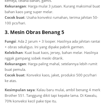
kemeja, celana bahan, gamis.
Kekurangan
: Harga mulai 3 jutaan. Kurang maksimal buat
bahan kaos yang super melar.
Cocok buat
: Usaha konveksi rumahan, terima jahitan 50-
100 pcs/hari.
3. Mesin Obras Benang 5
Fungsi
: Ada 2 jarum + 3 looper. Hasilnya ada jahitan rantai
+ obras sekaligus. Ini yang dipake pabrik garmen.
Kelebihan
: Kuat buat kaos, jersey, bahan melar. Hasilnya
nggak gampang sobek meski ditarik.
Kekurangan
: Harga paling mahal, setelannya lebih rumit
buat pemula.
Cocok buat
: Konveksi kaos, jaket, produksi 500 pcs/hari
ke atas.
Kesimpulan saya
: Kalau baru mulai, ambil benang 4 merk
Brother 551. Tanggung dikit tapi kepake lama. Di Kawalu,
70% konveksi kecil pake tipe itu.