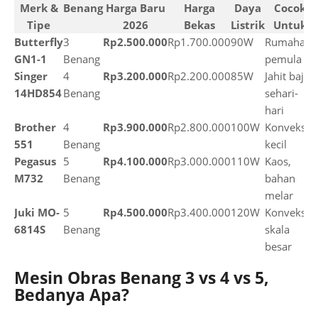
Merk &
Benang
Harga Baru
Harga
Daya
Cocok
Tipe
2026
Bekas
Listrik
Untuk
Butterfly
3
Rp2.500.000
Rp1.700.000
90W
Rumahan,
GN1-1
Benang
pemula
Singer
4
Rp3.200.000
Rp2.200.000
85W
Jahit baju
14HD854
Benang
sehari-
hari
Brother
4
Rp3.900.000
Rp2.800.000
100W
Konveksi
551
Benang
kecil
Pegasus
5
Rp4.100.000
Rp3.000.000
110W
Kaos,
M732
Benang
bahan
melar
Juki MO-
5
Rp4.500.000
Rp3.400.000
120W
Konveksi
6814S
Benang
skala
besar
Mesin Obras Benang 3 vs 4 vs 5,
Bedanya Apa?