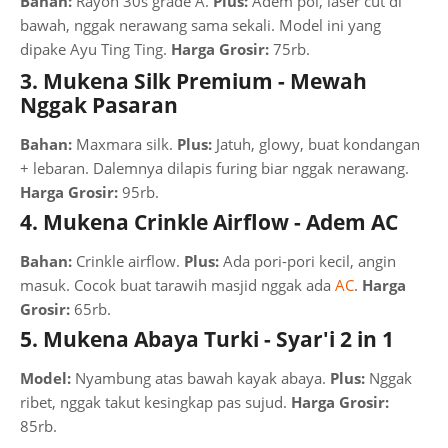
Bahan:
Rayon 30s grade A.
Plus:
Adem pol, laser cut di
bawah, nggak nerawang sama sekali. Model ini yang
dipake Ayu Ting Ting.
Harga Grosir:
75rb.
3. Mukena Silk Premium - Mewah
Nggak Pasaran
Bahan:
Maxmara silk.
Plus:
Jatuh, glowy, buat kondangan
+ lebaran. Dalemnya dilapis furing biar nggak nerawang.
Harga Grosir:
95rb.
4. Mukena Crinkle Airflow - Adem AC
Bahan:
Crinkle airflow.
Plus:
Ada pori-pori kecil, angin
masuk. Cocok buat tarawih masjid nggak ada
AC
.
Harga
Grosir:
65rb.
5. Mukena Abaya Turki - Syar'i 2 in 1
Model:
Nyambung atas bawah kayak abaya.
Plus:
Nggak
ribet, nggak takut kesingkap pas sujud.
Harga Grosir:
85rb.