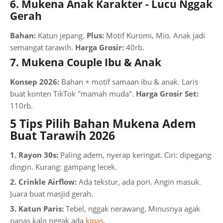
6. Mukena Anak Karakter - Lucu Nggak
Gerah
Bahan:
Katun jepang.
Plus:
Motif Kuromi, Mio. Anak jadi
semangat tarawih.
Harga Grosir:
40rb.
7. Mukena Couple Ibu & Anak
Konsep 2026:
Bahan + motif samaan ibu & anak. Laris
buat konten TikTok "mamah muda".
Harga Grosir Set:
110rb.
5 Tips Pilih Bahan Mukena Adem
Buat Tarawih 2026
1. Rayon 30s:
Paling adem, nyerap keringat. Ciri: dipegang
dingin. Kurang: gampang lecek.
2. Crinkle Airflow:
Ada tekstur, ada pori. Angin masuk.
Juara buat masjid gerah.
3. Katun Paris:
Tebel, nggak nerawang. Minusnya agak
panas kalo nggak ada
kipas
.