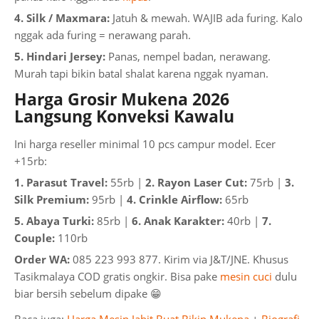
4. Silk / Maxmara:
Jatuh & mewah. WAJIB ada furing. Kalo
nggak ada furing = nerawang parah.
5. Hindari Jersey:
Panas, nempel badan, nerawang.
Murah tapi bikin batal shalat karena nggak nyaman.
Harga Grosir Mukena 2026
Langsung Konveksi Kawalu
Ini harga reseller minimal 10 pcs campur model. Ecer
+15rb:
1. Parasut Travel:
55rb |
2. Rayon Laser Cut:
75rb |
3.
Silk Premium:
95rb |
4. Crinkle Airflow:
65rb
5. Abaya Turki:
85rb |
6. Anak Karakter:
40rb |
7.
Couple:
110rb
Order WA:
085 223 993 877. Kirim via J&T/JNE. Khusus
Tasikmalaya COD gratis ongkir. Bisa pake
mesin cuci
dulu
biar bersih sebelum dipake 😁